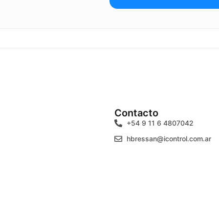
Contacto
+54 9 11 6 4807042
hbressan@icontrol.com.ar